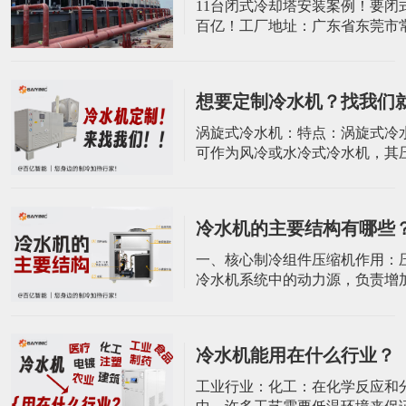
​11台闭式冷却塔安装案例！要闭
百亿！工厂地址：广东省东莞市
屋村荔园工业二路8号10栋电话：139
2045 张小姐 电话：137-9022-3
想要定制冷水机？找我们
涡旋式冷水机：特点：涡旋式冷
可作为风冷或水冷式冷水机，其
功率范围较广，适合小型或单设
求。涡旋式制冷机特别适合每天
24小时的零星过程应用，例如实
冷水机的主要结构有哪些
的专用冷水机。定制选项：可根
况环境进行特殊定制，以满足特
一、核心制冷组件压缩机作用：
需求和运行条件。螺杆式冷水机
冷水机系统中的动力源，负责增
螺杆式冷水
制冷剂的压力，使其能够在制冷
环，从而达到制冷的目的。类型
按其结构可分为开启式、半封闭
冷水机能用在什么行业？
闭式。在工业冷水机中，常根据
的温度选择不同类型的压缩机，
​工业行业：化工：在化学反应和
的冷水机多采用全封闭式压缩机