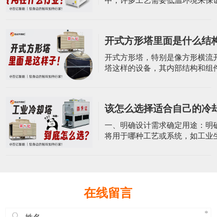
中，许多工艺需要低温环境来保
下的低温
质量和性能。冷水机组为化工设
定的低温环境，确保化学反应的
行。制药：用于生产车间温度、
开式方形塔里面是什么结
制及生产原料药过程中反应热的
保药品的稳定性和安全性。食品
开式方形塔，特别是像方形横流
多工艺需要低温环境来保持食品
塔这样的设备，其内部结构和组
和口感。冷水
括以下几个方面：1. 塔体材质与
体是塔设备的外壳，通常由耐腐
化的材料制成，如玻璃钢。方形
该怎么选择适合自己的冷
冷却塔采用方形设计，塔体内部
容纳冷却介质和进行热交换。功
一、明确设计需求确定用途：明
承受一定的操作压力、温度外，
将用于哪种工艺或系统，如工业
考虑风载
调系统、电力系统等。基本参数
却水量、进出水温度、环境温度
基本参数。这些参数对于选择冷
号和规格至关重要。二、分析环
候条件：冷却塔的性能受当地气
在线留言
响，特别是空气湿球温度对冷却
著影响。空间